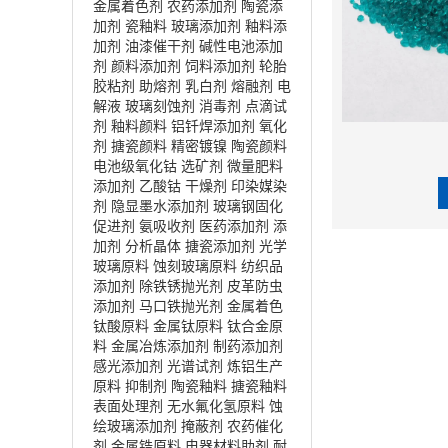
金属着色剂
农药添加剂
陶瓷添
加剂
瓷釉料
玻璃添加剂
釉料添
加剂
油漆催干剂
碱性电池添加
剂
颜料添加剂
饲料添加剂
轮胎
胶粘剂
助熔剂
乳白剂
熔融剂
电
解液
玻璃刻蚀剂
消毒剂
点滴试
剂
釉料颜料
铝钎焊添加剂
氧化
剂
搪瓷颜料
精密镀镍
陶瓷颜料
电池级氧化钴
选矿剂
微量肥料
添加剂
乙酸钴
干燥剂
印染媒染
剂
隐显墨水添加剂
玻璃钢固化
促进剂
氨吸收剂
医药添加剂
添
加剂
分析晶体
搪瓷添加剂
光学
玻璃原料
蚀刻玻璃原料
纺织品
添加剂
除铁锈抛光剂
皮革防虫
添加剂
马口铁抛光剂
金属着色
钛酸原料
金属钛原料
钛合金原
料
金属冶炼添加剂
制药添加剂
感光添加剂
光谱试剂
炼铝生产
原料
抑制剂
陶瓷釉料
搪瓷釉料
表面处理剂
无水氟化氢原料
蚀
绘玻璃添加剂
掩蔽剂
农药催化
剂
金属锆原料
电器材料助剂
耐