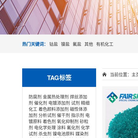
热门关键词：
钴盐
镍盐
氟盐
其他
有机化工
当前位置：
主
TAG标签
防腐剂
金属热处理剂
焊丝添加
剂
催化剂
电镀添加剂
试剂
精细
化工
着色颜料添加剂
磁性体添
加剂
分析试剂
催干剂
指示剂
电
镀原料
着色剂
氧化抑制剂
砂粒
剂
电化学处理
涂料
氟化剂
化学
试剂
杀虫剂
镍电池原料
媒染剂