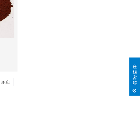
在
线
客
尾页
服