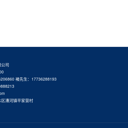
限公司
00
6860 褚先生：17736288193
88213
om
水区漕河镇平家营村