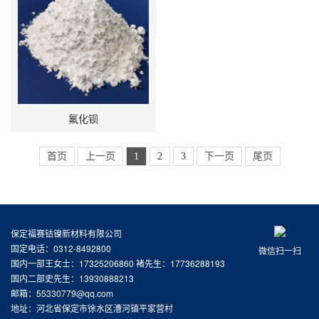
氟化钡
首页
上一页
1
2
3
下一页
尾页
保定福赛钴镍新材料有限公司
固定电话：0312-8492800
微信扫一扫
国内一部王女士：17325206860 褚先生：17736288193
国内二部史先生：13930888213
邮箱：55330779@qq.com
地址：河北省保定市徐水区漕河镇平家营村