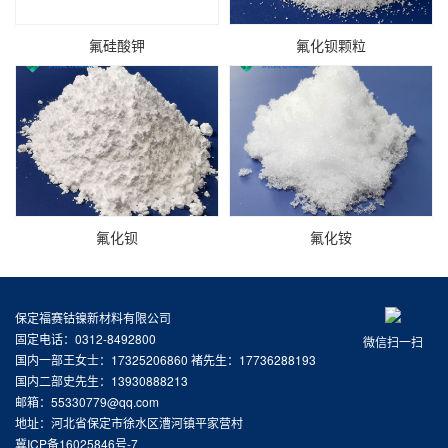
氟硅酸钾
氟化钡颗粒
氟化钡
氟化铵
保定福赛钴镍新材料有限公司
固定电话：0312-8492800
微信扫一扫
国内一部王女士：17325206860 褚先生：17736288193
国内二部史先生：13930888213
邮箱：55330779@qq.com
地址：河北省保定市徐水区漕河镇平家营村
冀ICP备16025846号-7